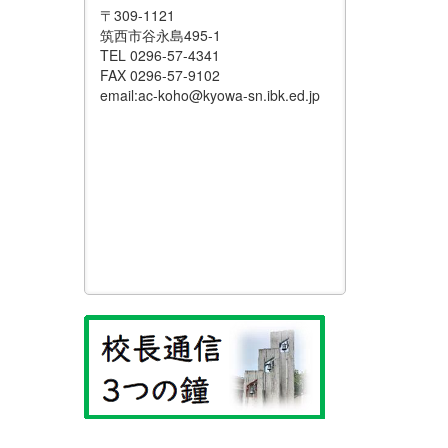
〒309-1121
筑西市谷永島495-1
TEL 0296-57-4341
FAX 0296-57-9102
email:ac-koho@kyowa-sn.ibk.ed.jp