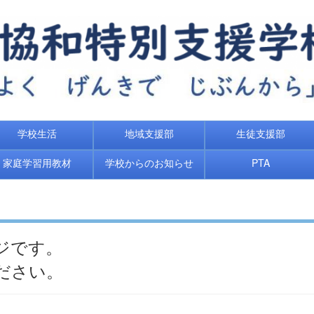
学校生活
地域支援部
生徒支援部
家庭学習用教材
学校からのお知らせ
PTA
ジです。
ださい。